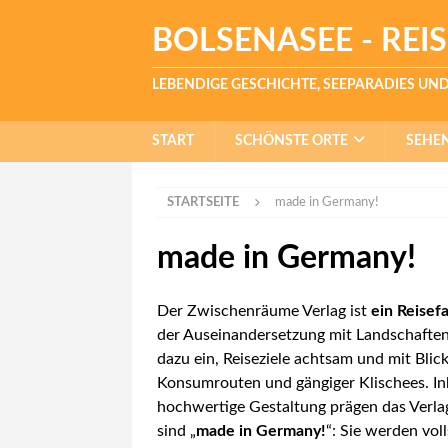
BOLSENASEE - REI
LEBENDIGE GESCHICHTE, SEEPARADIES UND 
START
SCHÖNSTE ORTE
SEHE
STARTSEITE
made in Germany!
made in Germany!
Der Zwischenräume Verlag ist
ein Reisef
der Auseinandersetzung mit Landschaften
dazu ein, Reiseziele achtsam und mit Blick
Konsumrouten und gängiger Klischees. Inha
hochwertige Gestaltung prägen das Verl
sind „
made in Germany!
“: Sie werden vol