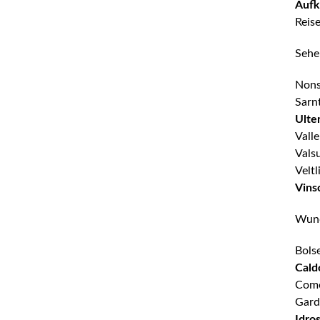
Aufk
Reise
Sehen
Nons
Sarn
Ulte
Valle
Vals
Veltl
Vins
Wund
Bols
Cald
Come
Gard
Idro