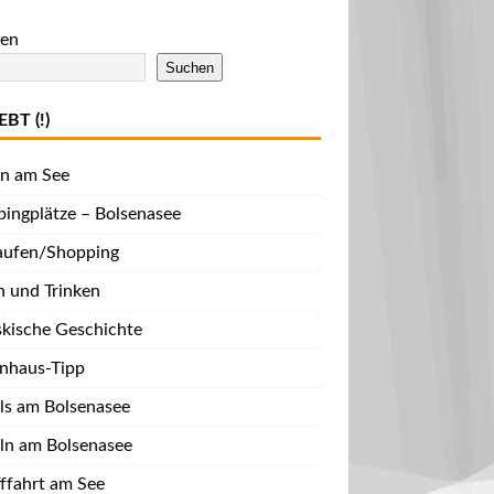
en
Suchen
EBT (!)
n am See
ingplätze – Bolsenasee
aufen/Shopping
n und Trinken
skische Geschichte
enhaus-Tipp
ls am Bolsenasee
ln am Bolsenasee
fffahrt am See