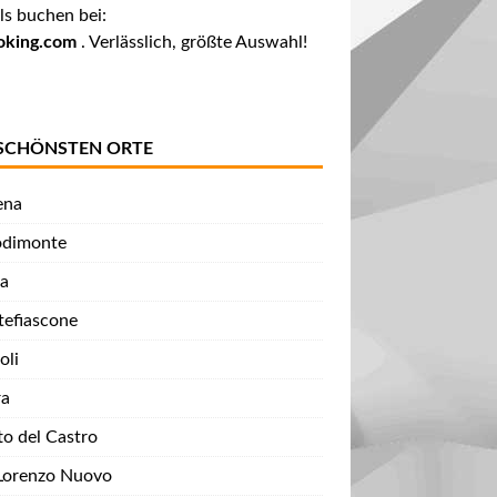
ls buchen bei:
oking.com
. Verlässlich, größte Auswahl!
 SCHÖNSTEN ORTE
ena
dimonte
a
efiascone
oli
ra
to del Castro
Lorenzo Nuovo