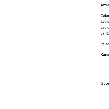
Attra
Cala
Lac 
Lac 
La R
Reis
Kana
Gute