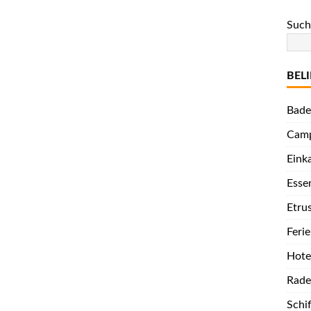
Such
BELI
Bade
Camp
Eink
Esse
Etru
Feri
Hote
Rade
Schi