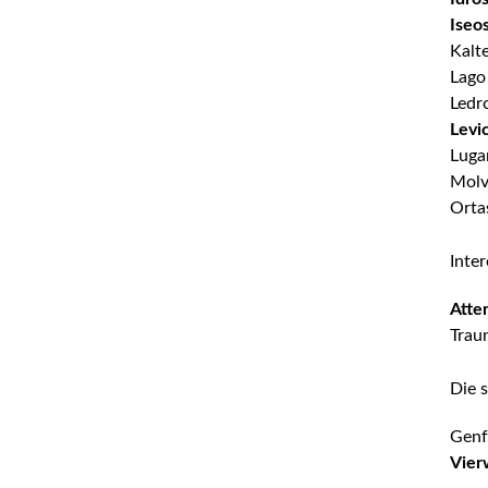
Iseo
Kalt
Lago
Ledr
Levi
Luga
Molv
Orta
Inter
Atte
Trau
Die 
Genf
Vier