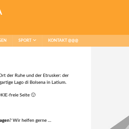
A
GEN
SPORT
KONTAKT @@@
Ort der Ruhe und der Etrusker: der
gartige Lago di Bolsena in Latium.
IE-freie Seite 🙂
ragen
? Wir helfen gerne …