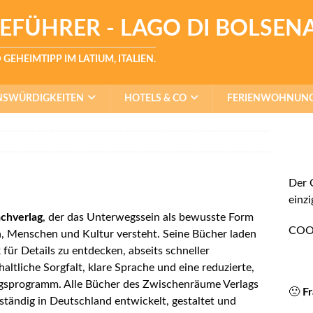
SEFÜHRER - LAGO DI BOLSEN
GEHEIMTIPP IM LATIUM, ITALIEN.
NSWÜRDIGKEITEN
HOTELS & CO
FERIENWOHNUN
Der 
einzi
achverlag
, der das Unterwegssein als bewusste Form
COOK
, Menschen und Kultur versteht. Seine Bücher laden
 für Details zu entdecken, abseits schneller
ltliche Sorgfalt, klare Sprache und eine reduzierte,
agsprogramm. Alle Bücher des Zwischenräume Verlags
🙁
F
lständig in Deutschland entwickelt, gestaltet und