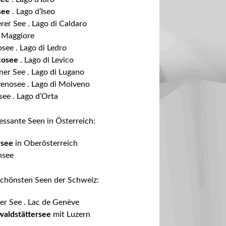
see
. Lago d’Iseo
erer See
. Lago di Caldaro
 Maggiore
osee
. Lago di Ledro
cosee
. Lago di Levico
ner See
. Lago di Lugano
enosee
. Lago di Molveno
see
. Lago d’Orta
essante Seen in Österreich:
rsee
in Oberösterreich
nsee
schönsten Seen der Schweiz:
er See
. Lac de Genève
waldstättersee
mit Luzern