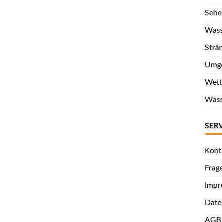
Sehe
Wass
Strä
Umge
Wett
Wass
SER
Kont
Frag
Impr
Date
AGB