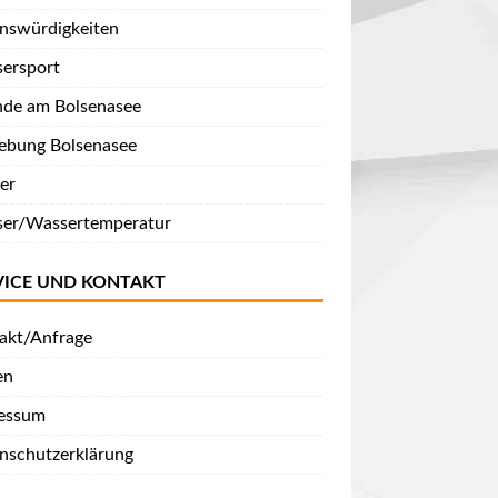
nswürdigkeiten
ersport
nde am Bolsenasee
bung Bolsenasee
er
er/Wassertemperatur
VICE UND KONTAKT
akt/Anfrage
en
essum
nschutzerklärung