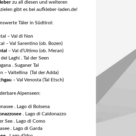
leber
zu all diesen und weiteren
zielen gibt es bei
aufkleber-laden.de
!
swerte Täler in Südtirol:
tal
– Val di Non
tal
– Val Sarentino (ob. Bozen)
ntal
– Val d’Ultimo (ob. Meran)
 dei Laghi
. Tal der Seen
ugana
. Suganer Tal
in
– Valtellina (Tal der Adda)
chgau
– Val Venosta (Tal Etsch)
erbare Alpenseen:
enasee
. Lago di Bolsena
onazzosee
. Lago di Caldonazzo
r See
. Lago di Como
asee
. Lago di Garda
see
. Lago d’Idro